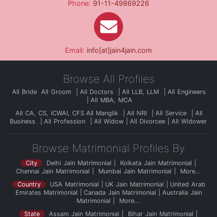
Phone:
91-11-49869226
Email:
info[at]jain4jain.com
Browse All Profiles
All Bride
All Groom
All Doctors
All LLB, LLM
All Engineers
All MBA, MCA
All CA, CS, ICWAI, CFS
All Manglik
All NRI
All Service
All
Business
All Profession
All Widow
All Divorcee
All Widower
Browse Matrimonial Profiles By
City
Delhi Jain Matrimonial
Kolkata Jain Matrimonial
Chennai Jain Matrimonial
Mumbai Jain Matrimonial
More...
Country
USA Matrimonial
UK Jain Matrimonial
United Arab
Emirates Matrimonial
Canada Jain Matrimonial
Australia Jain
Matrimonial
More...
State
Assam Jain Matrimonial
Bihar Jain Matrimonial