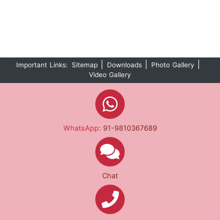
|
|
|
Important Links:
Sitemap
Downloads
Photo Gallery
Video Gallery
WhatsApp:
91-9810367689
Chat