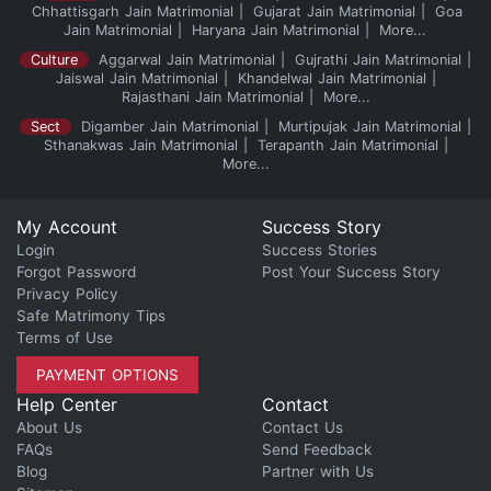
Chhattisgarh Jain Matrimonial
Gujarat Jain Matrimonial
Goa
Jain Matrimonial
Haryana Jain Matrimonial
More...
Culture
Aggarwal Jain Matrimonial
Gujrathi Jain Matrimonial
Jaiswal Jain Matrimonial
Khandelwal Jain Matrimonial
Rajasthani Jain Matrimonial
More...
Sect
Digamber Jain Matrimonial
Murtipujak Jain Matrimonial
Sthanakwas Jain Matrimonial
Terapanth Jain Matrimonial
More...
My Account
Success Story
Login
Success Stories
Forgot Password
Post Your Success Story
Privacy Policy
Safe Matrimony Tips
Terms of Use
PAYMENT OPTIONS
Help Center
Contact
About Us
Contact Us
FAQs
Send Feedback
Blog
Partner with Us