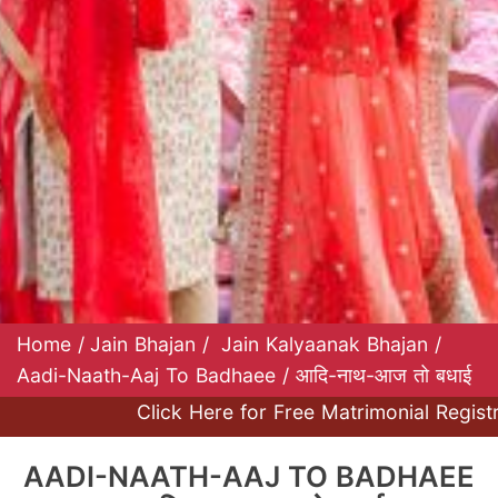
Home
/
Jain Bhajan
/
Jain Kalyaanak Bhajan
/
Aadi-Naath-Aaj To Badhaee / आदि-नाथ-आज तो बधाई
Click Here for Free Matrimonial Registrat
AADI-NAATH-AAJ TO BADHAEE