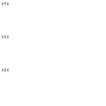
रे ॥१॥
रे ॥२॥
रे ॥३॥