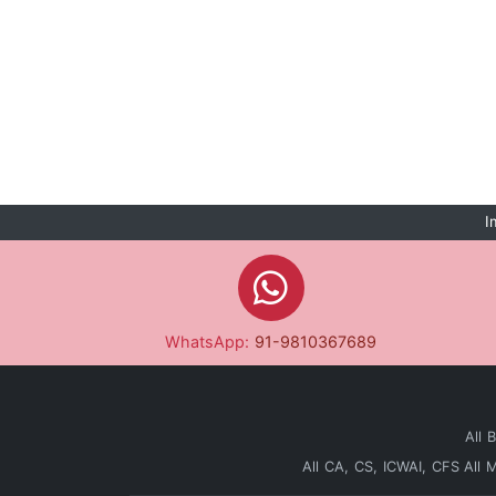
I
WhatsApp:
91-9810367689
All 
All CA, CS, ICWAI, CFS
All 