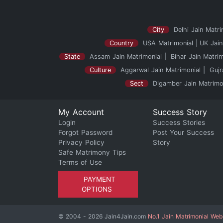
City
Delhi Jain Matri
Country
USA Matrimonial
UK Jain
State
Assam Jain Matrimonial
Bihar Jain Matrim
Culture
Aggarwal Jain Matrimonial
Gujr
Sect
Digamber Jain Matrimo
My Account
Success Story
Login
Success Stories
Forgot Password
Post Your Success
Privacy Policy
Story
Safe Matrimony Tips
Terms of Use
PAYMENT
OPTIONS
© 2004 - 2026 Jain4Jain.com
No.1 Jain Matrimonial Web