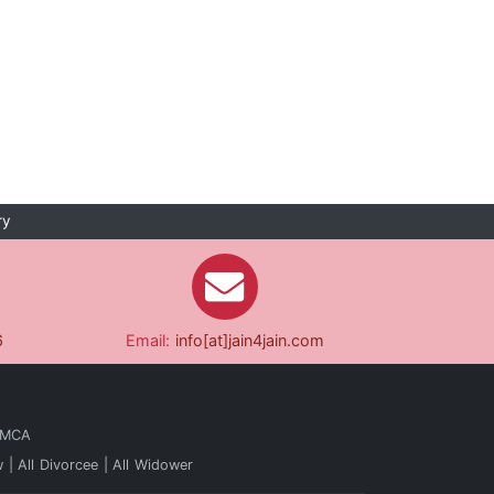
ry
6
Email:
info[at]jain4jain.com
 MCA
w
All Divorcee
All Widower