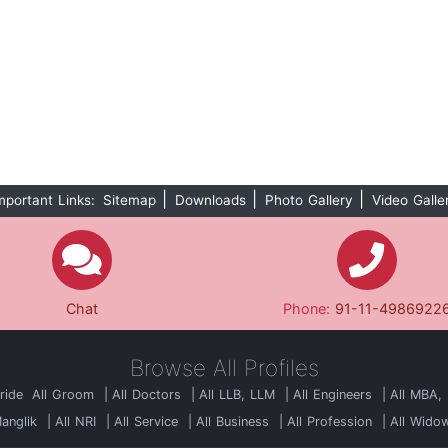
|
|
|
mportant Links:
Sitemap
Downloads
Photo Gallery
Video Galle
Chat
Phone:
91-11-4986922
Browse All Profiles
Bride
All Groom
All Doctors
All LLB, LLM
All Engineers
All MBA,
Manglik
All NRI
All Service
All Business
All Profession
All Wido