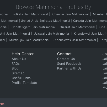
Browse Matrimonial Profiles By
monial
Kolkata Jain Matrimonial
Chennai Jain Matrimonial
Mumbai Ja
 Matrimonial
United Arab Emirates Matrimonial
Canada Jain Matrimoni
onial
Chhattisgarh Jain Matrimonial
Gujarat Jain Matrimonial
Goa J
athi Jain Matrimonial
Jaiswal Jain Matrimonial
Khandelwal Jain Matri
nial
Murtipujak Jain Matrimonial
Sthanakwas Jain Matrimonial
Tera
Help Center
Contact
Ja
About Us
Contact Us
Jai
FAQs
Send Feedback
Ja
Blog
Partner with Us
Ja
Sitemap
Ja
Useful Links
Ja
Profile Template
Ja
Mo
site