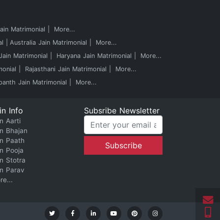
in Matrimonial
More...
al
Australia Jain Matrimonial
More...
ain Matrimonial
Haryana Jain Matrimonial
More...
monial
Rajasthani Jain Matrimonial
More...
panth Jain Matrimonial
More...
in Info
Subsribe Newsletter
n Aarti
in Bhajan
in Paath
in Pooja
in Stotra
in Parav
re...