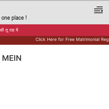
तू राह में
Click Here for Free Matrimonial Regist
 MEIN