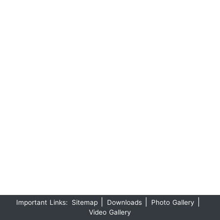
|
|
|
Important Links:
Sitemap
Downloads
Photo Gallery
Video Gallery