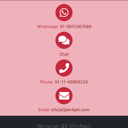
WhatsApp:
91-9810367689
Chat
Phone:
91-11-49869226
Email:
info[at]jain4jain.com
Browse All Profiles