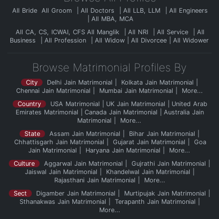
All Bride
All Groom
All Doctors
All LLB, LLM
All Engineers
All MBA, MCA
All CA, CS, ICWAI, CFS
All Manglik
All NRI
All Service
All
Business
All Profession
All Widow
All Divorcee
All Widower
Browse Matrimonial Profiles By
City
Delhi Jain Matrimonial
Kolkata Jain Matrimonial
Chennai Jain Matrimonial
Mumbai Jain Matrimonial
More...
Country
USA Matrimonial
UK Jain Matrimonial
United Arab
Emirates Matrimonial
Canada Jain Matrimonial
Australia Jain
Matrimonial
More...
State
Assam Jain Matrimonial
Bihar Jain Matrimonial
Chhattisgarh Jain Matrimonial
Gujarat Jain Matrimonial
Goa
Jain Matrimonial
Haryana Jain Matrimonial
More...
Culture
Aggarwal Jain Matrimonial
Gujrathi Jain Matrimonial
Jaiswal Jain Matrimonial
Khandelwal Jain Matrimonial
Rajasthani Jain Matrimonial
More...
Sect
Digamber Jain Matrimonial
Murtipujak Jain Matrimonial
Sthanakwas Jain Matrimonial
Terapanth Jain Matrimonial
More...