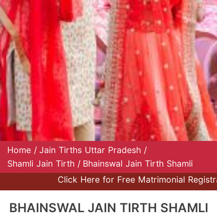
Home
/
Jain Tirths Uttar Pradesh
/
Shamli Jain Tirth
/
Bhainswal Jain Tirth Shamli
Click Here for Free Matrimonial Registratio
BHAINSWAL JAIN TIRTH SHAMLI