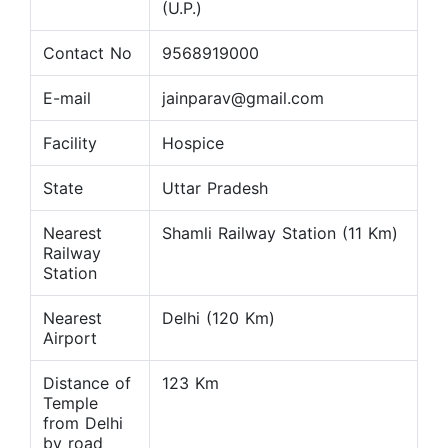
(U.P.)
Contact No
9568919000
E-mail
jainparav@gmail.com
Facility
Hospice
State
Uttar Pradesh
Nearest
Shamli Railway Station (11 Km)
Railway
Station
Nearest
Delhi (120 Km)
Airport
Distance of
123 Km
Temple
from Delhi
by road