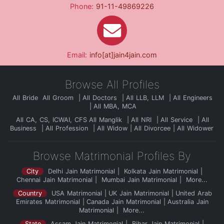
Phone:
91-11-49869226
Email:
info[at]jain4jain.com
Browse All Profiles
All Bride
All Groom
All Doctors
All LLB, LLM
All Engineers
All MBA, MCA
All CA, CS, ICWAI, CFS
All Manglik
All NRI
All Service
All
Business
All Profession
All Widow
All Divorcee
All Widower
Browse Matrimonial Profiles By
City
Delhi Jain Matrimonial
Kolkata Jain Matrimonial
Chennai Jain Matrimonial
Mumbai Jain Matrimonial
More...
Country
USA Matrimonial
UK Jain Matrimonial
United Arab
Emirates Matrimonial
Canada Jain Matrimonial
Australia Jain
Matrimonial
More...
State
Assam Jain Matrimonial
Bihar Jain Matrimonial