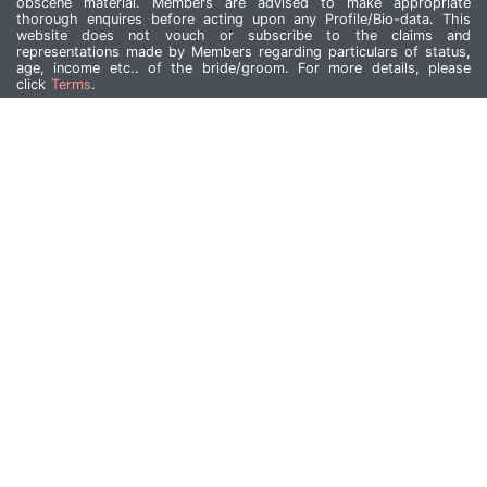
obscene material. Members are advised to make appropriate
thorough enquires before acting upon any Profile/Bio-data. This
website does not vouch or subscribe to the claims and
representations made by Members regarding particulars of status,
age, income etc.. of the bride/groom. For more details, please
click
Terms
.