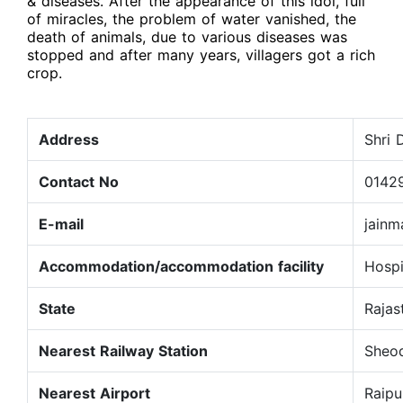
& diseases. After the appearance of this idol, full
of miracles, the problem of water vanished, the
death of animals, due to various diseases was
stopped and after many years, villagers got a rich
crop.
Address
Shri 
Contact No
0142
E-mail
jainm
Accommodation/accommodation facility
Hosp
State
Rajas
Nearest Railway Station
Sheo
Nearest Airport
Raipu