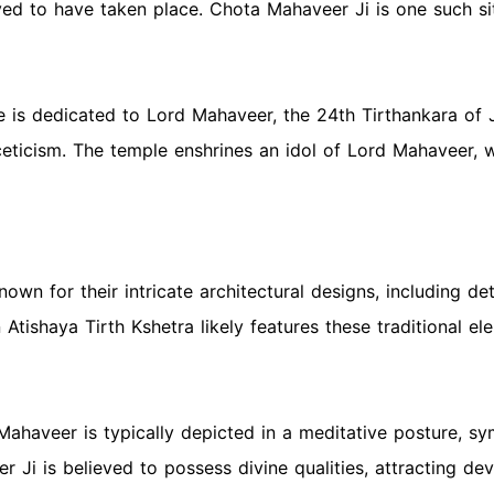
ved to have taken place. Chota Mahaveer Ji is one such s
 is dedicated to Lord Mahaveer, the 24th Tirthankara of J
ceticism. The temple enshrines an idol of Lord Mahaveer, w
own for their intricate architectural designs, including de
tishaya Tirth Kshetra likely features these traditional el
Mahaveer is typically depicted in a meditative posture, sy
 Ji is believed to possess divine qualities, attracting de