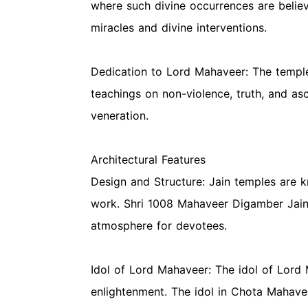
where such divine occurrences are belie
miracles and divine interventions.
Dedication to Lord Mahaveer: The temple
teachings on non-violence, truth, and as
veneration.
Architectural Features
Design and Structure: Jain temples are kn
work. Shri 1008 Mahaveer Digamber Jain A
atmosphere for devotees.
Idol of Lord Mahaveer: The idol of Lord 
enlightenment. The idol in Chota Mahaveer