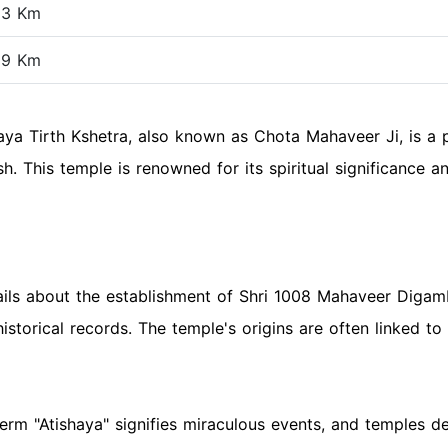
93 Km
29 Km
a Tirth Kshetra, also known as Chota Mahaveer Ji, is a p
h. This temple is renowned for its spiritual significance 
tails about the establishment of Shri 1008 Mahaveer Digam
storical records. The temple's origins are often linked to
erm "Atishaya" signifies miraculous events, and temples de