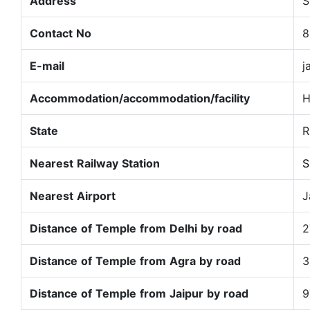
Address
S
Contact No
8
E-mail
j
Accommodation/accommodation/facility
H
State
R
Nearest Railway Station
S
Nearest Airport
J
Distance of Temple from Delhi by road
2
Distance of Temple from Agra by road
3
Distance of Temple from Jaipur by road
9