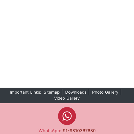
|
|
|
Important Links:
Sitemap
Downloads
Photo Gallery
Video Gallery
WhatsApp:
91-9810367689