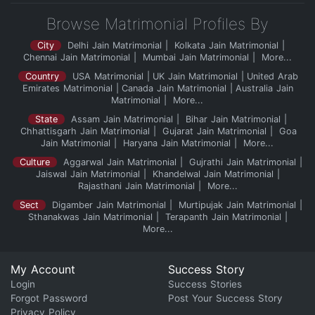
Browse Matrimonial Profiles By
City
Delhi Jain Matrimonial
Kolkata Jain Matrimonial
Chennai Jain Matrimonial
Mumbai Jain Matrimonial
More...
Country
USA Matrimonial
UK Jain Matrimonial
United Arab
Emirates Matrimonial
Canada Jain Matrimonial
Australia Jain
Matrimonial
More...
State
Assam Jain Matrimonial
Bihar Jain Matrimonial
Chhattisgarh Jain Matrimonial
Gujarat Jain Matrimonial
Goa
Jain Matrimonial
Haryana Jain Matrimonial
More...
Culture
Aggarwal Jain Matrimonial
Gujrathi Jain Matrimonial
Jaiswal Jain Matrimonial
Khandelwal Jain Matrimonial
Rajasthani Jain Matrimonial
More...
Sect
Digamber Jain Matrimonial
Murtipujak Jain Matrimonial
Sthanakwas Jain Matrimonial
Terapanth Jain Matrimonial
More...
My Account
Success Story
Login
Success Stories
Forgot Password
Post Your Success Story
Privacy Policy