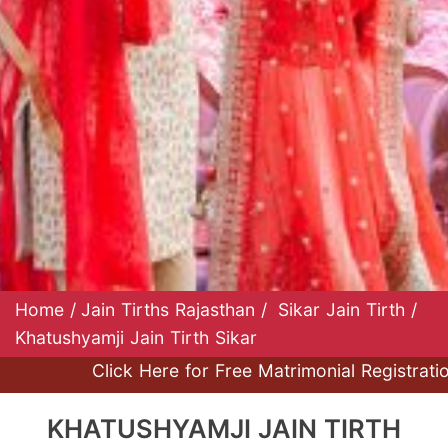
Home
/
Jain Tirths Rajasthan
/
Sikar Jain Tirth
/
Khatushyamji Jain Tirth Sikar
Click Here for Free Matrimonial Registration at J
KHATUSHYAMJI JAIN TIRTH