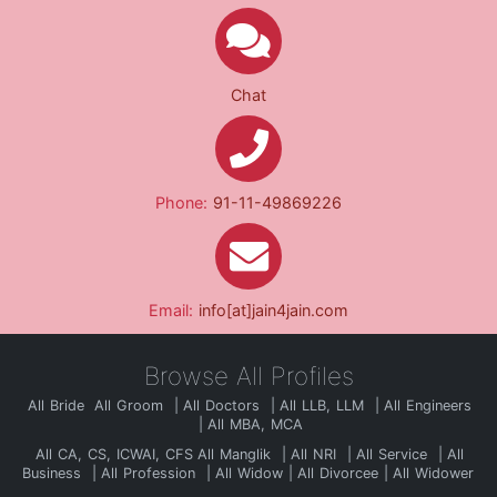
Chat
Phone:
91-11-49869226
Email:
info[at]jain4jain.com
Browse All Profiles
All Bride
All Groom
All Doctors
All LLB, LLM
All Engineers
All MBA, MCA
All CA, CS, ICWAI, CFS
All Manglik
All NRI
All Service
All
Business
All Profession
All Widow
All Divorcee
All Widower