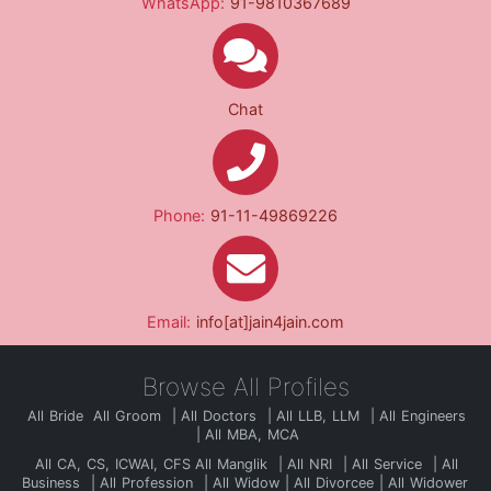
WhatsApp:
91-9810367689
Chat
Phone:
91-11-49869226
Email:
info[at]jain4jain.com
Browse All Profiles
All Bride
All Groom
All Doctors
All LLB, LLM
All Engineers
All MBA, MCA
All CA, CS, ICWAI, CFS
All Manglik
All NRI
All Service
All
Business
All Profession
All Widow
All Divorcee
All Widower