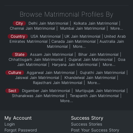
Browse Matrimonial Profiles By
City
Delhi Jain Matrimonial
Kolkata Jain Matrimonial
Chennai Jain Matrimonial
Mumbai Jain Matrimonial
More...
Country
USA Matrimonial
UK Jain Matrimonial
United Arab
Emirates Matrimonial
Canada Jain Matrimonial
Australia Jain
Matrimonial
More...
State
Assam Jain Matrimonial
Bihar Jain Matrimonial
Chhattisgarh Jain Matrimonial
Gujarat Jain Matrimonial
Goa
Jain Matrimonial
Haryana Jain Matrimonial
More...
Culture
Aggarwal Jain Matrimonial
Gujrathi Jain Matrimonial
Jaiswal Jain Matrimonial
Khandelwal Jain Matrimonial
Rajasthani Jain Matrimonial
More...
Sect
Digamber Jain Matrimonial
Murtipujak Jain Matrimonial
Sthanakwas Jain Matrimonial
Terapanth Jain Matrimonial
More...
My Account
Success Story
Login
Success Stories
Forgot Password
Post Your Success Story