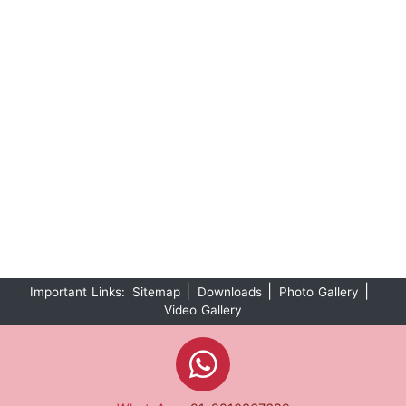
|
|
|
Important Links:
Sitemap
Downloads
Photo Gallery
Video Gallery