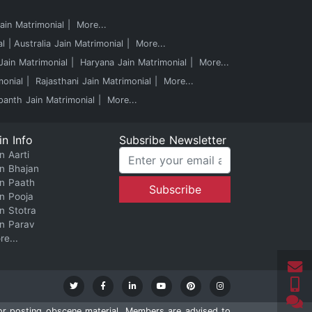
in Matrimonial
More...
al
Australia Jain Matrimonial
More...
ain Matrimonial
Haryana Jain Matrimonial
More...
monial
Rajasthani Jain Matrimonial
More...
panth Jain Matrimonial
More...
in Info
Subsribe Newsletter
n Aarti
in Bhajan
in Paath
in Pooja
in Stotra
in Parav
re...
for posting obscene material. Members are advised to