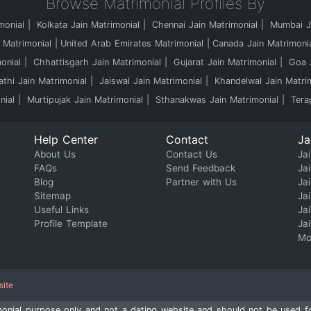
Browse Matrimonial Profiles By
monial
Kolkata Jain Matrimonial
Chennai Jain Matrimonial
Mumbai Ja
 Matrimonial
United Arab Emirates Matrimonial
Canada Jain Matrimoni
onial
Chhattisgarh Jain Matrimonial
Gujarat Jain Matrimonial
Goa J
athi Jain Matrimonial
Jaiswal Jain Matrimonial
Khandelwal Jain Matri
nial
Murtipujak Jain Matrimonial
Sthanakwas Jain Matrimonial
Tera
Help Center
Contact
Ja
About Us
Contact Us
Jai
FAQs
Send Feedback
Ja
Blog
Partner with Us
Ja
Sitemap
Ja
Useful Links
Ja
Profile Template
Ja
Mo
site
imonial purpose only and not a dating website and should not be used 