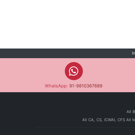
I
WhatsApp:
91-9810367689
All 
All CA, CS, ICWAI, CFS
All 