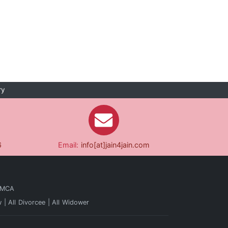
ry
6
Email:
info[at]jain4jain.com
 MCA
w
All Divorcee
All Widower