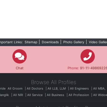
|
|
|
mportant Links:
Sitemap
Downloads
Photo Gallery
Video Galle
Chat
Phone:
91-11-4986922
Browse All Profiles
Bride
All Groom
All Doctors
All LLB, LLM
All Engineers
All MBA,
Manglik
All NRI
All Service
All Business
All Profession
All Wido