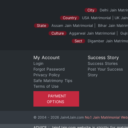
City
Delhi Jain Matri
Country
USA Matrimonial
UK Jain
State
Assam Jain Matrimonial
Bihar Jain Matrim
Culture
Aggarwal Jain Matrimonial
Gujr
Sect
Digamber Jain Matrimo
My Account
Success Story
Login
Success Stories
Forgot Password
Post Your Success
Privacy Policy
Story
Safe Matrimony Tips
Terms of Use
PAYMENT
OPTIONS
© 2004 - 2026 Jain4Jain.com
No.1 Jain Matrimonial Web
ADVICE : Jain4Jain.com website is strictly for matr