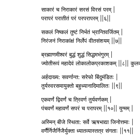
साकारं च निराकारं सरसं विरसं परम् |
परापरं परातीतं परं परपरापरम् ||६||
सकलं निष्कलं तुष्टं निर्भतं भ्रान्तिवर्जितम् |
निरंजनं निराकांक्षं निर्लेपं वीतसंशयम् ||७||
ब्रह्माणमीश्वरं बुद्धं शुद्धं सिद्धमभंगुरम् |
ज्योतीरूपं महादेवं लोकालोकप्रकाशकम् ||८|| कुल
अर्हदाख्य: सवर्णान्त: सरेफो बिंदुमंडित: |
तुर्यस्वरसमायुक्तो बहुध्यानादिमालित: ||९||
एकवर्णं द्विवर्णं च त्रिवर्ण तुर्यवर्णकम् |
पंचवर्णं महावर्णं सपरं च परापरम् ||१०|| युग्मम् |
अस्मिन् बीजे स्थिता: सर्वे ऋषभाद्या जिनोत्तमा: |
वर्णैर्निजैर्निजैर्युक्ता ध्यातव्यास्तत्र संगता: ||११||