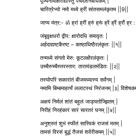
पूज्यनामाक्षराद्यास्तु पंचदर्शनबोधकम् |
चारित्रेभ्यो नमो मध्ये ह्रीं सांतसमलंकृतम ||9||
जाप्य मंत्र:- ॐ ह्रां ह्रीं ह्रुं ह्रूं ह्रें ह्रैं ह्र
जंबूवृक्षधरो द्वीप: क्षारोदधि समावृत: |
अर्हदाद्यष्टकैरष्ट – काष्ठाधिष्ठैरलंकृत: ||१||
तन्मध्ये संगतो मेरु: कूटलक्षैरलंकृत: |
उच्चैरुच्चैस्तरस्तार: तारामंडलमंडित: ||२||
तस्योपरि सकारांतं बीजमध्यास्य सर्वंगम् |
नमामि बिम्बमाहर्त्यं ललाटस्थं निरंजनम् |३| विशेषकम
अक्षयं निर्मलं शांतं बहुलं जाड्यतोज्झितम् |
निरीहं निरहंकारं सारं सारतरं घनम् ||४||
अनुश्रुतं शुभं स्फीतं सात्त्विकं राजसं मतम् |
तामसं विरसं बुद्धं तैजसं शर्वरीसमम् ||५||