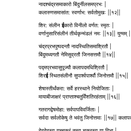
नादश्चंद्रसमाकारो बिंदुर्नीलसमप्रभ: |
कलारुणसमासांत: स्वर्णाभ: सर्वतोमुख: ||१२||
शिर: संलीन
ई
कारो विनीलो वर्णत: स्मृत: |
वर्णानुसारिसंलीनं तीर्थकृन्मंडलं नम: ||१३|| युग्मम् |
चंद्रप्रभपुष्पदन्तौ नादस्थितिसमाश्रितौ |
बिंदुमध्यगतौ नेमिसुव्रतौ जिनसत्तमौ ||१४||
पद्मप्रभवासुपूज्यौ कलापदमधिश्रितौ |
शिर
ई
स्थितसंलीनौ सुपार्श्वपार्श्वौ जिनोत्तमौ ||१५||
शेषास्तीर्थंकरा: सर्वे हरस्थाने नियोजिता: |
मायाबीजाक्षरं प्राप्ताश्चतुर्विंशतिरहंताम् ||१६||
गतरागद्वेषमोहा: सर्वपापविवर्जिताः |
सर्वदा सर्वलोकेषु ते भवंतु जिनोत्तमा: ||१७|| कलाप
देवदेवस्य यच्चक्रं तस्य चक्रस्य या विभा |