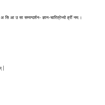
ौं ह्र : अ सि आ उ सा सम्यग्दर्शन- ज्ञान-चारित्रेभ्यो ह्रीं नम:।
् |