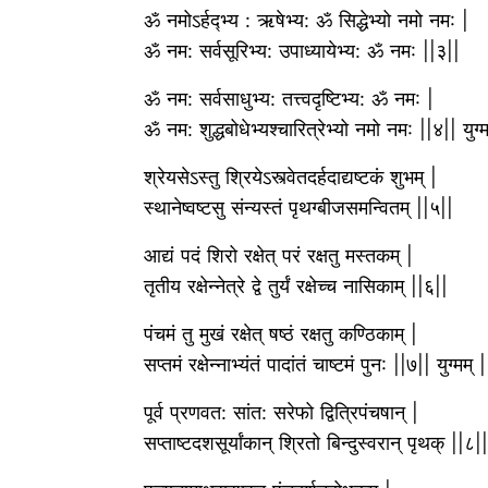
ॐ नमोऽर्हद्भ्य : ऋषेभ्य: ॐ सिद्धेभ्यो नमो नम: |
ॐ नम: सर्वसूरिभ्य: उपाध्यायेभ्य: ॐ नम: ||३||
ॐ नम: सर्वसाधुभ्य: तत्त्वदृष्टिभ्य: ॐ नम: |
ॐ नम: शुद्धबोधेभ्यश्चारित्रेभ्यो नमो नम: ||४|| युग्म
श्रेयसेऽस्तु श्रियेऽस्त्वेतदर्हदाद्यष्टकं शुभम् |
स्थानेष्वष्टसु संन्यस्तं पृथग्बीजसमन्वितम् ||५||
आद्यं पदं शिरो रक्षेत् परं रक्षतु मस्तकम् |
तृतीय रक्षेन्नेत्रे द्वे तुर्यं रक्षेच्च नासिकाम् ||६||
पंचमं तु मुखं रक्षेत् षष्ठं रक्षतु कण्ठिकाम् |
सप्तमं रक्षेन्नाभ्यंतं पादांतं चाष्टमं पुन: ||७|| युग्मम् |
पूर्व प्रणवत: सांत: सरेफो द्वित्रिपंचषान् |
सप्ताष्टदशसूर्यांकान् श्रितो बिन्दुस्वरान् पृथक् ||८||