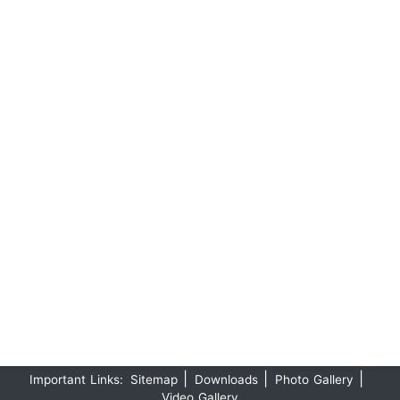
|
|
|
Important Links:
Sitemap
Downloads
Photo Gallery
Video Gallery