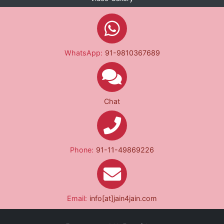
WhatsApp:
91-9810367689
Chat
Phone:
91-11-49869226
Email:
info[at]jain4jain.com