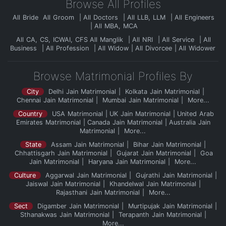
Browse All Profiles
All Bride
All Groom
All Doctors
All LLB, LLM
All Engineers
All MBA, MCA
All CA, CS, ICWAI, CFS
All Manglik
All NRI
All Service
All
Business
All Profession
All Widow
All Divorcee
All Widower
Browse Matrimonial Profiles By
City
Delhi Jain Matrimonial
Kolkata Jain Matrimonial
Chennai Jain Matrimonial
Mumbai Jain Matrimonial
More...
Country
USA Matrimonial
UK Jain Matrimonial
United Arab
Emirates Matrimonial
Canada Jain Matrimonial
Australia Jain
Matrimonial
More...
State
Assam Jain Matrimonial
Bihar Jain Matrimonial
Chhattisgarh Jain Matrimonial
Gujarat Jain Matrimonial
Goa
Jain Matrimonial
Haryana Jain Matrimonial
More...
Culture
Aggarwal Jain Matrimonial
Gujrathi Jain Matrimonial
Jaiswal Jain Matrimonial
Khandelwal Jain Matrimonial
Rajasthani Jain Matrimonial
More...
Sect
Digamber Jain Matrimonial
Murtipujak Jain Matrimonial
Sthanakwas Jain Matrimonial
Terapanth Jain Matrimonial
More...