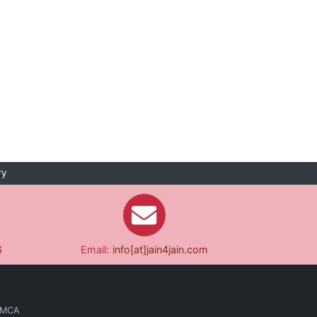
ry
6
Email:
info[at]jain4jain.com
 MCA