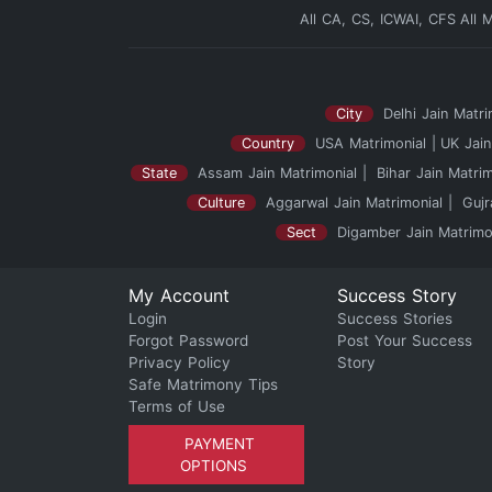
All CA, CS, ICWAI, CFS
All 
City
Delhi Jain Matri
Country
USA Matrimonial
UK Jain
State
Assam Jain Matrimonial
Bihar Jain Matrim
Culture
Aggarwal Jain Matrimonial
Gujr
Sect
Digamber Jain Matrimo
My Account
Success Story
Login
Success Stories
Forgot Password
Post Your Success
Privacy Policy
Story
Safe Matrimony Tips
Terms of Use
PAYMENT
OPTIONS