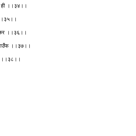
 तब ही ।।३४।।
या ।।३५।।
रा चाकर ।।३६।।
्शन पाउँफ ।।३७।।
ावें ।।३८।।
।