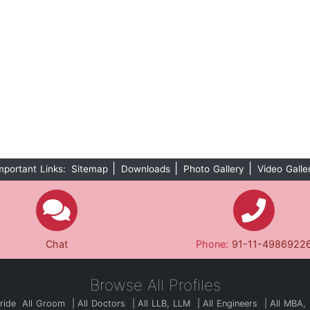
|
|
|
mportant Links:
Sitemap
Downloads
Photo Gallery
Video Galle
Chat
Phone:
91-11-4986922
Browse All Profiles
Bride
All Groom
All Doctors
All LLB, LLM
All Engineers
All MBA,