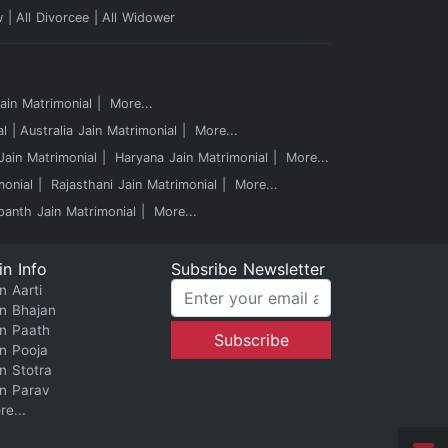
w
All Divorcee
All Widower
in Matrimonial
More...
al
Australia Jain Matrimonial
More...
ain Matrimonial
Haryana Jain Matrimonial
More...
monial
Rajasthani Jain Matrimonial
More...
panth Jain Matrimonial
More...
in Info
Subsribe Newsletter
n Aarti
in Bhajan
in Paath
in Pooja
in Stotra
in Parav
re...