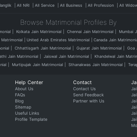
Manglik
All NRI
All Service
All Business
All Profession
All Wido
Browse Matrimonial Profiles By
monial
Kolkata Jain Matrimonial
Chennai Jain Matrimonial
Mumbai Ja
 Matrimonial
United Arab Emirates Matrimonial
Canada Jain Matrimoni
onial
Chhattisgarh Jain Matrimonial
Gujarat Jain Matrimonial
Goa J
athi Jain Matrimonial
Jaiswal Jain Matrimonial
Khandelwal Jain Matri
nial
Murtipujak Jain Matrimonial
Sthanakwas Jain Matrimonial
Tera
Help Center
Contact
Ja
About Us
Contact Us
Jai
FAQs
Send Feedback
Ja
Blog
Partner with Us
Ja
Sitemap
Ja
Useful Links
Ja
Profile Template
Ja
Mo