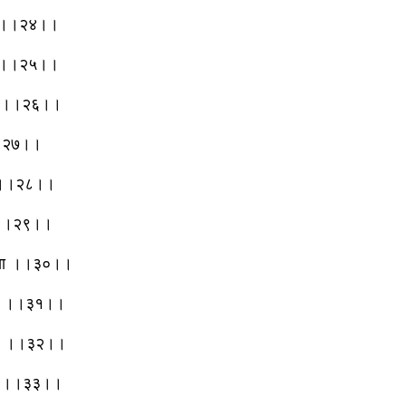
या ।।२४।।
रा ।।२५।।
ला ।।२६।।
 ।।२७।।
्इ ।।२८।।
़ी ।।२९।।
पाया ।।३०।।
 के ।।३१।।
ाते ।।३२।।
़ाया ।।३३।।