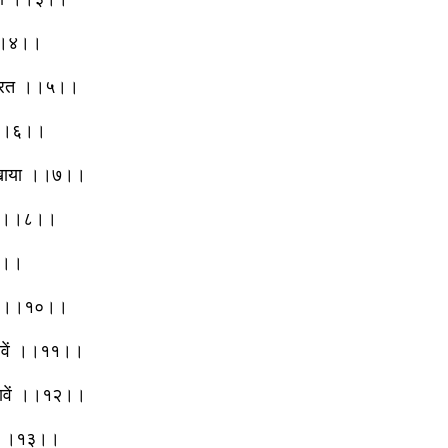
ा ।।४।।
 सूरत ।।५।।
ा ।।६।।
र खाया ।।७।।
ाता ।।८।।
।९।।
्चा ।।१०।।
 जावें ।।११।।
खावें ।।१२।।
ी ।।१३।।