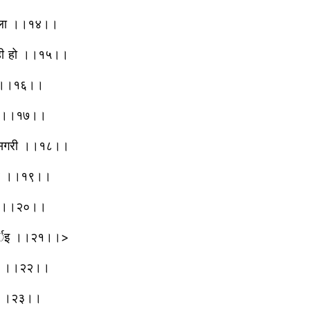
तिपाला ।।१४।।
रही हो ।।१५।।
वे ।।१६।।
ारा ।।१७।।
जा सगरी ।।१८।।
 तारे ।।१९।।
ारी ।।२०।।
लार्इ ।।२१।।>
ाया ।।२२।।
के ।।२३।।