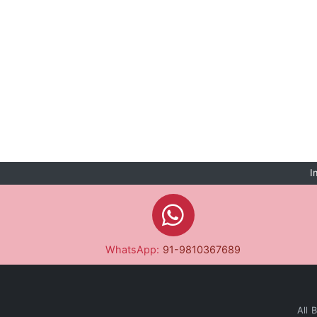
I
WhatsApp:
91-9810367689
All 