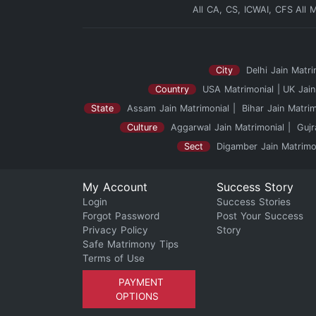
All CA, CS, ICWAI, CFS
All 
City
Delhi Jain Matri
Country
USA Matrimonial
UK Jain
State
Assam Jain Matrimonial
Bihar Jain Matrim
Culture
Aggarwal Jain Matrimonial
Gujr
Sect
Digamber Jain Matrimo
My Account
Success Story
Login
Success Stories
Forgot Password
Post Your Success
Privacy Policy
Story
Safe Matrimony Tips
Terms of Use
PAYMENT
OPTIONS