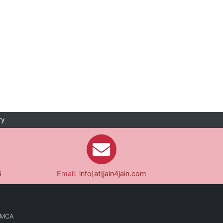
ry
6
Email:
info[at]jain4jain.com
 MCA