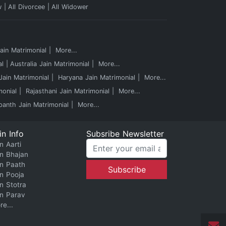
w
All Divorcee
All Widower
in Matrimonial
More...
al
Australia Jain Matrimonial
More...
ain Matrimonial
Haryana Jain Matrimonial
More...
monial
Rajasthani Jain Matrimonial
More...
panth Jain Matrimonial
More...
in Info
Subsribe Newsletter
n Aarti
in Bhajan
in Paath
in Pooja
in Stotra
in Parav
re...