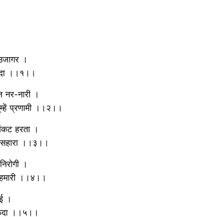
-उजागर ।
े चंदा ।।१।।
दिन नर-नारी ।
ुम्हें प्रणामी ।।२।।
संकट हरता ।
 का सहारा ।।३।।
ं निरोगी ।
ो हमारी ।।४।।
ाई ।
ा फंदा ।।५।।