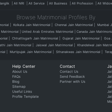
Manglik
All NRI
All Service
All Business
All Profession
All Wido
Browse Matrimonial Profiles By
monial
Kolkata Jain Matrimonial
Chennai Jain Matrimonial
Mumbai Ja
 Matrimonial
United Arab Emirates Matrimonial
Canada Jain Matrimoni
onial
Chhattisgarh Jain Matrimonial
Gujarat Jain Matrimonial
Goa J
athi Jain Matrimonial
Jaiswal Jain Matrimonial
Khandelwal Jain Matri
nial
Murtipujak Jain Matrimonial
Sthanakwas Jain Matrimonial
Tera
Help Center
Contact
Ja
About Us
Contact Us
Jai
FAQs
Send Feedback
Ja
Blog
Partner with Us
Ja
Sitemap
Ja
Useful Links
Ja
Profile Template
Ja
Mo