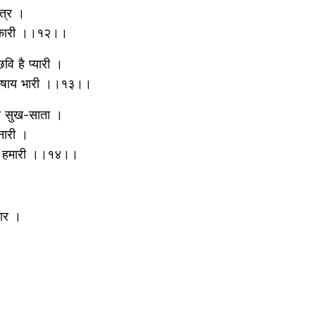
ेत्र ।
सुखकारी ।।१२।।
छवि है प्यारी ।
न-कषाय भारी ।।१३।।
वे सुख-साता ।
नारी ।
ना हमारी ।।१४।।
नार ।