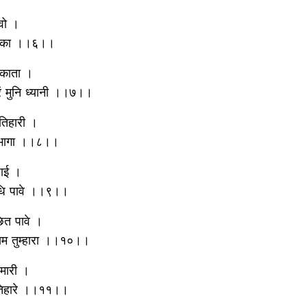
वो ।
 अटका ।।६।।
टकाता ।
ें मुनि ध्यानी ।।७।।
तिहारी ।
ल भागा ।।८।।
पाई ।
ृधि पावे ।।९।।
छित पावे ।
नाम तुम्हारा ।।१०।।
हमारी ।
ण तिहारे ।।११।।