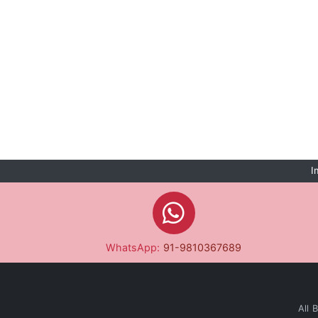
I
WhatsApp:
91-9810367689
All 