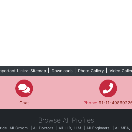
|
|
|
mportant Links:
Sitemap
Downloads
Photo Gallery
Video Galle
Chat
Phone:
91-11-4986922
Browse All Profiles
Bride
All Groom
All Doctors
All LLB, LLM
All Engineers
All MBA,