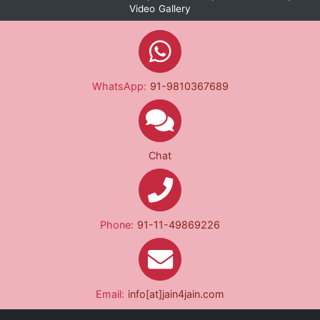
Video Gallery
WhatsApp:
91-9810367689
Chat
Phone:
91-11-49869226
Email:
info[at]jain4jain.com