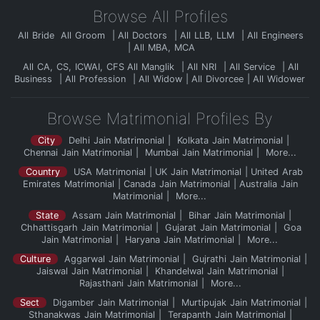
Browse All Profiles
All Bride
All Groom
All Doctors
All LLB, LLM
All Engineers
All MBA, MCA
All CA, CS, ICWAI, CFS
All Manglik
All NRI
All Service
All
Business
All Profession
All Widow
All Divorcee
All Widower
Browse Matrimonial Profiles By
City
Delhi Jain Matrimonial
Kolkata Jain Matrimonial
Chennai Jain Matrimonial
Mumbai Jain Matrimonial
More...
Country
USA Matrimonial
UK Jain Matrimonial
United Arab
Emirates Matrimonial
Canada Jain Matrimonial
Australia Jain
Matrimonial
More...
State
Assam Jain Matrimonial
Bihar Jain Matrimonial
Chhattisgarh Jain Matrimonial
Gujarat Jain Matrimonial
Goa
Jain Matrimonial
Haryana Jain Matrimonial
More...
Culture
Aggarwal Jain Matrimonial
Gujrathi Jain Matrimonial
Jaiswal Jain Matrimonial
Khandelwal Jain Matrimonial
Rajasthani Jain Matrimonial
More...
Sect
Digamber Jain Matrimonial
Murtipujak Jain Matrimonial
Sthanakwas Jain Matrimonial
Terapanth Jain Matrimonial