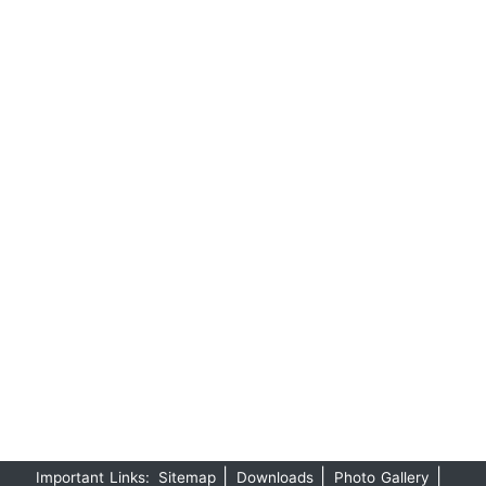
|
|
|
Important Links:
Sitemap
Downloads
Photo Gallery