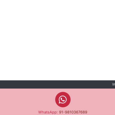
I
WhatsApp:
91-9810367689