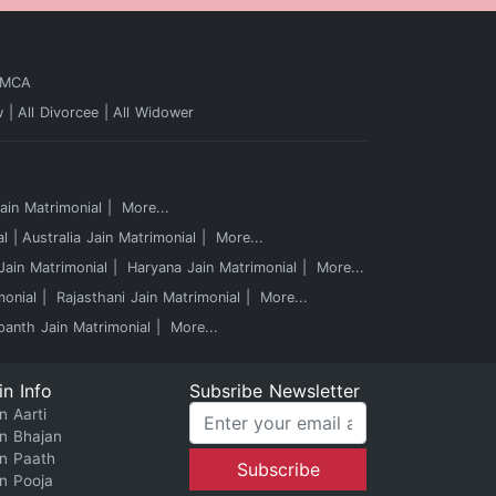
 MCA
w
All Divorcee
All Widower
in Matrimonial
More...
al
Australia Jain Matrimonial
More...
ain Matrimonial
Haryana Jain Matrimonial
More...
monial
Rajasthani Jain Matrimonial
More...
panth Jain Matrimonial
More...
in Info
Subsribe Newsletter
n Aarti
in Bhajan
in Paath
in Pooja