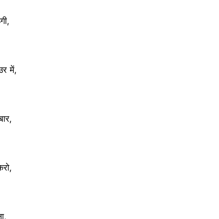
गी,
 में,
बार,
करो,
ना,