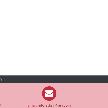
ry
6
Email:
info[at]jain4jain.com