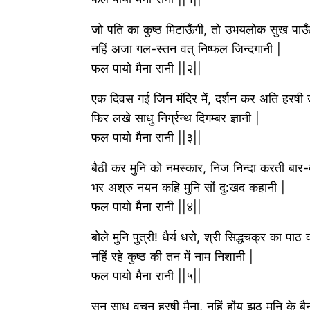
जो पति का कुष्ठ मिटाऊँगी, तो उभयलोक सुख पाऊँ
नहिं अजा गल-स्तन वत् निष्फल जिन्दगानी |
फल पायो मैना रानी ||२||
एक दिवस गई जिन मंदिर में, दर्शन कर अति हरषी उर
फिर लखे साधु निर्ग्रन्थ दिगम्बर ज्ञानी |
फल पायो मैना रानी ||३||
बैठी कर मुनि को नमस्कार, निज निन्दा करती बार-
भर अश्रु नयन कहि मुनि सों दु:खद कहानी |
फल पायो मैना रानी ||४||
बोले मुनि पुत्री! धैर्य धरो, श्री सिद्धचक्र का पाठ 
नहिं रहे कुष्ठ की तन में नाम निशानी |
फल पायो मैना रानी ||५||
सुन साधु वचन हरषी मैना, नहिं होंय झूठ मुनि के बै