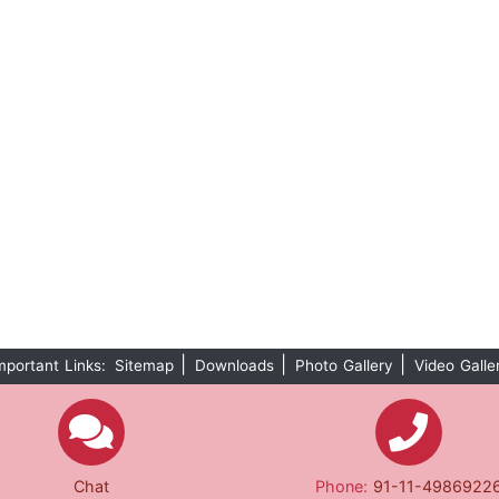
|
|
|
mportant Links:
Sitemap
Downloads
Photo Gallery
Video Galle
Chat
Phone:
91-11-4986922