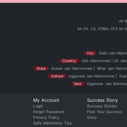
All 
All CA, CS, ICWAI, CFS
All 
City
Delhi Jain Matri
Country
USA Matrimonial
UK Jain
State
Assam Jain Matrimonial
Bihar Jain Matrim
Culture
Aggarwal Jain Matrimonial
Gujr
Sect
Digamber Jain Matrimo
My Account
Success Story
Login
Success Stories
Forgot Password
Post Your Success
Privacy Policy
Story
Safe Matrimony Tips