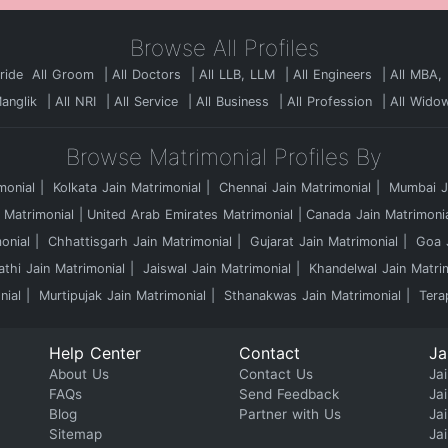
Browse All Profiles
Bride
All Groom
All Doctors
All LLB, LLM
All Engineers
All MBA,
Manglik
All NRI
All Service
All Business
All Profession
All Wido
Browse Matrimonial Profiles By
monial
Kolkata Jain Matrimonial
Chennai Jain Matrimonial
Mumbai Ja
 Matrimonial
United Arab Emirates Matrimonial
Canada Jain Matrimoni
onial
Chhattisgarh Jain Matrimonial
Gujarat Jain Matrimonial
Goa J
athi Jain Matrimonial
Jaiswal Jain Matrimonial
Khandelwal Jain Matri
nial
Murtipujak Jain Matrimonial
Sthanakwas Jain Matrimonial
Tera
Help Center
Contact
Ja
About Us
Contact Us
Jai
FAQs
Send Feedback
Ja
Blog
Partner with Us
Ja
Sitemap
Ja