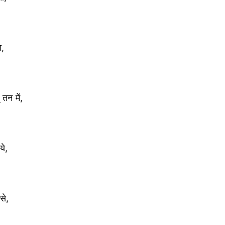
ा,
 तन में,
ये,
से,