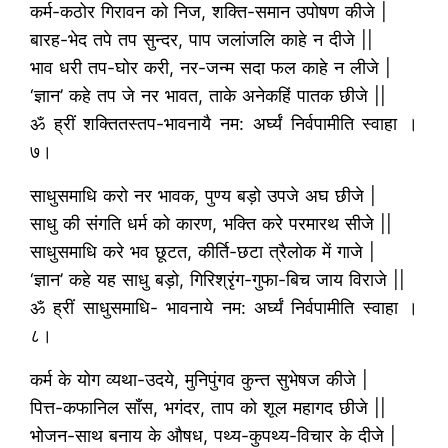
कर्म-कठोर गिरावन को निज, शक्ति-समान उपोषण कीजे |
बारह-भेद तपे तप सुन्दर, पाप जलांजलि काहे न दीजे ||
भाव धरी तप-घोर करी, नर-जन्म सदा फल काहे न लीजे |
‘ज्ञान’ कहे तप जे नर भावत, ताके अनेकहिं पातक छीजे ||
ॐ ह्रीं शक्तितस्तप-भावनायै नम: अर्घ्यं निर्वपामीति स्वाहा ।
७।
साधुसमाधि करो नर भावक, पुण्य बड़ो उपजे अघ छीजे |
साधु की संगति धर्म को कारण, भक्ति करे परमारथ सीजे ||
साधुसमाधि करे भव छूटत, कीर्ति-छटा त्रैलोक में गाजे |
‘ज्ञान’ कहे यह साधु बड़ो, गिरिश्रृंग-गुफा-बिच जाय विराजे ||
ॐ ह्रीं साधुसमाधि- भावनाये नम: अर्घ्यं निर्वपामीति स्वाहा ।
८।
कर्म के योग व्यथा-उदये, मुनिपुंगव कुन्त सुभेषज कीजे |
पित्त-कफानिल साँस, भगंदर, ताप को शूल महागद छीजे ||
भोजन-साथ बनाय के औषध, पथ्य-कुपथ्य-विचार के दीजे |