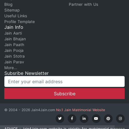
Blog
Partner with Us
Sitemap
Useful Links
Profile Template
Jain Info
Jain Aarti
Jain Bhajan
Jain Paath
Jain Pooja
Jain Stotra
Jain Parav
More...
Subsribe Newsletter
© 2004 - 2026 Jain4Jain.com
No.1 Jain Matrimonial Website
ADVICE : Jain4Jain.com website is strictly for matrimonial purpose