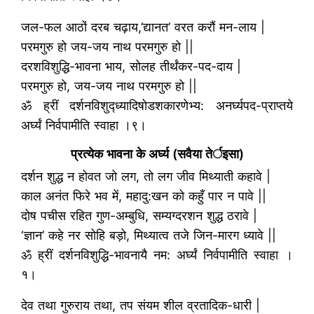
जल-फल आठों दरब चढ़ाय,’द्यानत’ वरत करौं मन-लाय |
परमगुरु हो जय-जय नाथ परमगुरु हो ||
दरशविशुद्धि-भावना भाय, सोलह तीर्थंकर-पद-दाय |
परमगुरु हो, जय-जय नाथ परमगुरु हो ||
ॐ ह्रीं दर्शनविशुद्ध्यादिषोडशकारणेभ्य: अनर्घ्यपद-प्राप्तये
अर्घ्यं निर्वपामीति स्वाहा ।९।
प्रत्येक भावना के अर्घ्य (सवैया तेर्इसा)
दर्शन शुद्ध न होवत जो लग, तो लग जीव मिथ्याती कहावे |
काल अनंत फिरे भव में, महादु:खन को कहुँ पार न पावे ||
दोष पचीस रहित गुण-अम्बुधि, सम्यग्दरशन शुद्ध ठरावे |
‘ज्ञान’ कहे नर सोहि बड़ो, मिथ्यात्व तजे जिन-मारग ध्यावे ||
ॐ ह्रीं दर्शनविशुद्धि-भावनायै नम: अर्घ्यं निर्वपामीति स्वाहा ।
१।
देव तथा गुरुराय तथा, तप संयम शील व्रतादिक-धारी |