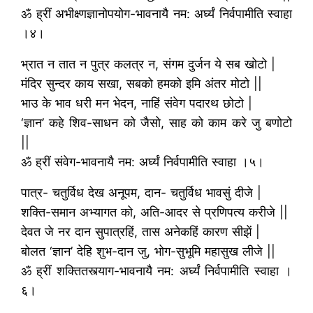
ॐ ह्रीं अभीक्ष्णज्ञानोपयोग-भावनायै नम: अर्घ्यं निर्वपामीति स्वाहा
।४।
भ्रात न तात न पुत्र कलत्र न, संगम दुर्जन ये सब खोटो |
मंदिर सुन्दर काय सखा, सबको हमको इमि अंतर मोटो ||
भाउ के भाव धरी मन भेदन, नाहिं संवेग पदारथ छोटो |
‘ज्ञान’ कहे शिव-साधन को जैसो, साह को काम करे जु बणोटो
||
ॐ ह्रीं संवेग-भावनायै नम: अर्घ्यं निर्वपामीति स्वाहा ।५।
पात्र- चतुर्विध देख अनूपम, दान- चतुर्विध भावसुं दीजे |
शक्ति-समान अभ्यागत को, अति-आदर से प्रणिपत्य करीजे ||
देवत जे नर दान सुपात्रहिं, तास अनेकहिं कारण सीझें |
बोलत ‘ज्ञान’ देहि शुभ-दान जु, भोग-सुभूमि महासुख लीजे ||
ॐ ह्रीं शक्तितस्त्याग-भावनायै नम: अर्घ्यं निर्वपामीति स्वाहा ।
६।