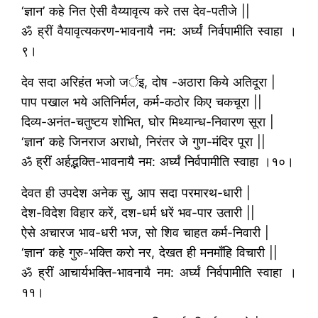
‘ज्ञान’ कहे नित ऐसी वैय्यावृत्य करे तस देव-पतीजे ||
ॐ ह्रीं वैयावृत्यकरण-भावनायै नम: अर्घ्यं निर्वपामीति स्वाहा ।
९।
देव सदा अरिहंत भजो जर्इ, दोष -अठारा किये अतिदूरा |
पाप पखाल भये अतिनिर्मल, कर्म-कठोर किए चकचूरा ||
दिव्य-अनंत-चतुष्टय शोभित, घोर मिथ्यान्ध-निवारण सूरा |
‘ज्ञान’ कहे जिनराज अराधो, निरंतर जे गुण-मंदिर पूरा ||
ॐ ह्रीं अर्हद्भक्ति-भावनायै नम: अर्घ्यं निर्वपामीति स्वाहा ।१०।
देवत ही उपदेश अनेक सु, आप सदा परमारथ-धारी |
देश-विदेश विहार करें, दश-धर्म धरें भव-पार उतारी ||
ऐसे अचारज भाव-धरी भज, सो शिव चाहत कर्म-निवारी |
‘ज्ञान’ कहे गुरु-भक्ति करो नर, देखत ही मनमाँहि विचारी ||
ॐ ह्रीं आचार्यभक्ति-भावनायै नम: अर्घ्यं निर्वपामीति स्वाहा ।
११।