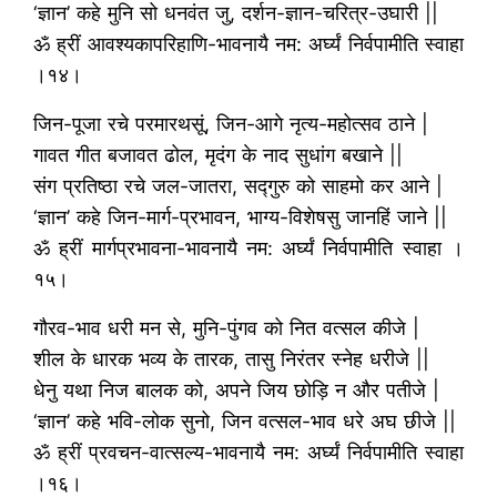
‘ज्ञान’ कहे मुनि सो धनवंत जु, दर्शन-ज्ञान-चरित्र-उघारी ||
ॐ ह्रीं आवश्यकापरिहाणि-भावनायै नम: अर्घ्यं निर्वपामीति स्वाहा
।१४।
जिन-पूजा रचे परमारथसूं, जिन-आगे नृत्य-महोत्सव ठाने |
गावत गीत बजावत ढोल, मृदंग के नाद सुधांग बखाने ||
संग प्रतिष्ठा रचे जल-जातरा, सद्गुरु को साहमो कर आने |
‘ज्ञान’ कहे जिन-मार्ग-प्रभावन, भाग्य-विशेषसु जानहिं जाने ||
ॐ ह्रीं मार्गप्रभावना-भावनायै नम: अर्घ्यं निर्वपामीति स्वाहा ।
१५।
गौरव-भाव धरी मन से, मुनि-पुंगव को नित वत्सल कीजे |
शील के धारक भव्य के तारक, तासु निरंतर स्नेह धरीजे ||
धेनु यथा निज बालक को, अपने जिय छोड़ि न और पतीजे |
‘ज्ञान’ कहे भवि-लोक सुनो, जिन वत्सल-भाव धरे अघ छीजे ||
ॐ ह्रीं प्रवचन-वात्सल्य-भावनायै नम: अर्घ्यं निर्वपामीति स्वाहा
।१६।