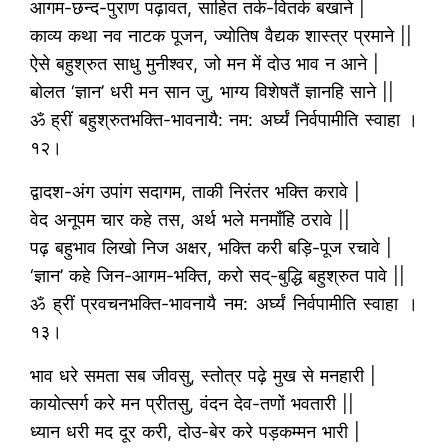
आगम-छन्द-पुराण पढ़ावत, साहित तर्क-वितर्क बखाने |
काव्य कथा नव नाटक पूजन, ज्योतिष वैद्यक शास्त्र प्रमाने ||
ऐसे बहुश्रुत साधु मुनीश्वर, जो मन में दोउ भाव न आने |
बोलत ‘ज्ञान’ धरी मन सान जु, भाग्य विशेषतैं ज्ञानहि साने ||
ॐ ह्रीं बहुश्रुतभक्ति-भावनायै: नम: अर्घ्यं निर्वपामीति स्वाहा ।
१२।
द्वादश-अंग उपांग सदागम, ताकी निरंतर भक्ति करावे |
वेद अनूपम चार कहे तस, अर्थ भले मनमाँहि ठरावे ||
पढ़ बहुभाव लिखो निज अक्षर, भक्ति करी बड़ि-पूज रचावे |
‘ज्ञान’ कहे जिन-आगम-भक्ति, करो सद्-बुद्धि बहुश्रुत पावे ||
ॐ ह्रीं प्रवचनभक्ति-भावनायै नम: अर्घ्यं निर्वपामीति स्वाहा ।
१३।
भाव धरे समता सब जीवसु, स्तोत्र पढ़े मुख से मनहारी |
कायोत्सर्ग करे मन प्रीतसु, वंदन देव-तणों भवतारी ||
ध्यान धरी मद दूर करी, दोउ-बेर करे पड़कम्मन भारी |