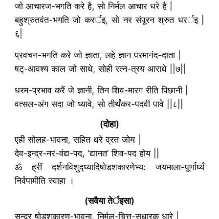
जो आचारज-भगति करे है, सो निर्मल आचार धरे है |
बहुश्रुतवंत-भगति जो करर्इ, सो नर संपूरन श्रुत धरर्इ |
६|
प्रवचन-भगति करे जो ज्ञाता, लहे ज्ञान परमानंद-दाता |
षट्-आवश्य काल जो साधे, सोही रत्न-त्रय आराधे ||७||
धरम-प्रभाव करैं जे ज्ञानी, तिन शिव-मारग रीति पिछानी |
वत्सल-अंग सदा जो ध्यावे, सो तीर्थंकर-पदवी पावे ||८||
(दोहा)
एही सोलह-भावना, सहित धरे व्रत जोय |
देव-इन्द्र-नर-वंद्य-पद, ‘द्यानत’ शिव-पद होय ||
ॐ ह्रीं दर्शनविशुद्ध्यादिषोडशकारणेभ्य: जयमाला-पूर्णार्घ्यं
निर्वपामीति स्वाहा ।
(सवैया तेर्इसा)
सुन्दर षोडशकारण-भावना, निर्मल-चित्त-सुधारक धारे |