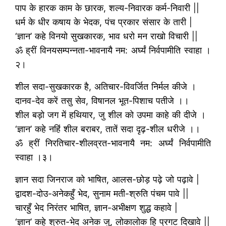
पाप के हारक काम के छारक, शल्य-निवारक कर्म-निवारी ||
धर्म के धीर कषाय के भेदक, पंच प्रकार संसार के तारी |
‘ज्ञान’ कहे विनयो सुखकारक, भाव धरो मन राखो विचारी ||
ॐ ह्रीं विनयसम्पन्नता-भावनायै नम: अर्घ्यं निर्वपामीति स्वाहा ।
२।
शील सदा-सुखकारक है, अतिचार-विवर्जित निर्मल कीजे ।
दानव-देव करें तसु सेव, विषानल भूत-पिशाच पतीजे ।।
शील बड़ो जग में हथियार, जु शील को उपमा काहे की दीजे ।
‘ज्ञान’ कहे नहिं शील बराबर, तातें सदा दृढ़-शील धरीजे ।।
ॐ ह्रीं निरतिचार-शीलव्रत-भावनायै नम: अर्घ्यं निर्वपामीति
स्वाहा ।३।
ज्ञान सदा जिनराज को भाषित, आलस-छोड़ पढ़े जो पढ़ावे |
द्वादश-दोउ-अनेकहुँ भेद, सुनाम मती-श्रुति पंचम पावे ||
चारहुँ भेद निरंतर भाषित, ज्ञान-अभीक्षण शुद्ध कहावे |
‘ज्ञान’ कहे श्रुत-भेद अनेक जु, लोकालोक हि प्रगट दिखावे ||