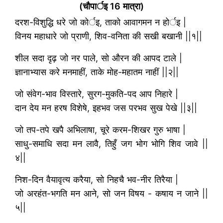
(चौपार्इ 16 मात्रा)
दरश-विशुद्धि धरे जो कोर्इ, ताको आवागमन न होर्इ |
विनय महाधारे जो प्राणी, शिव-वनिता की सखी बखानी ||१||
शील सदा दृढ़ जो नर पाले, सो औरन की आपद टाले |
ज्ञानाभ्यास करे मनमाहीं, ताके मोह-महातम नाहीं ||२||
जो संवेग-भाव विस्तारे, सुरग-मुकति-पद आप निहारे |
दान देय मन हरष विशेषे, इहभव जस परभव सुख पेखे ||३||
जो तप-तपे खपै अभिलाषा, चूरे करम-शिखर गुरु भाषा |
साधु-समाधि सदा मन लावै, तिहुँ जग भोग भोगि शिव जावे ||
४||
निश-दिन वैयावृत्य करैया, सो निहचै भव-नीर तिरैया |
जो अरहंत-भगति मन आने, सो जन विषय - कषाय न जाने ||
५||