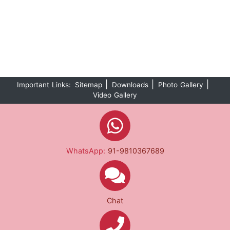
|
|
|
Important Links:
Sitemap
Downloads
Photo Gallery
Video Gallery
WhatsApp:
91-9810367689
Chat