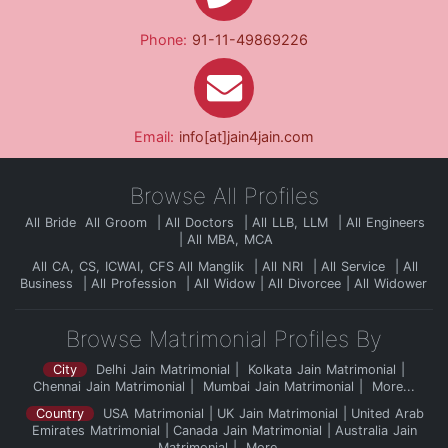
Phone:
91-11-49869226
Email:
info[at]jain4jain.com
Browse All Profiles
All Bride
All Groom
All Doctors
All LLB, LLM
All Engineers
All MBA, MCA
All CA, CS, ICWAI, CFS
All Manglik
All NRI
All Service
All
Business
All Profession
All Widow
All Divorcee
All Widower
Browse Matrimonial Profiles By
City
Delhi Jain Matrimonial
Kolkata Jain Matrimonial
Chennai Jain Matrimonial
Mumbai Jain Matrimonial
More...
Country
USA Matrimonial
UK Jain Matrimonial
United Arab
Emirates Matrimonial
Canada Jain Matrimonial
Australia Jain
Matrimonial
More...