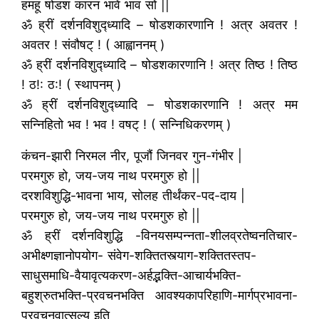
हमहू षोडश कारन भावें भाव सों ||
ॐ ह्रीं दर्शनविशुद्ध्यादि – षोडशकारणानि ! अत्र अवतर !
अवतर ! संवौषट् ! ( आह्वाननम् )
ॐ ह्रीं दर्शनविशुद्ध्यादि – षोडशकारणानि ! अत्र तिष्ठ ! तिष्ठ
! ठ!: ठ:! ( स्थापनम् )
ॐ ह्रीं दर्शनविशुद्ध्यादि – षोडशकारणानि ! अत्र मम
सन्निहितो भव ! भव ! वषट् ! ( सन्निधिकरणम् )
कंचन-झारी निरमल नीर, पूजौं जिनवर गुन-गंभीर |
परमगुरु हो, जय-जय नाथ परमगुरु हो ||
दरशविशुद्धि-भावना भाय, सोलह तीर्थंकर-पद-दाय |
परमगुरु हो, जय-जय नाथ परमगुरु हो ||
ॐ ह्रीं दर्शनविशुद्धि -विनयसम्पन्नता-शीलव्रतेष्वनतिचार-
अभीक्ष्णज्ञानोपयोग- संवेग-शक्तितस्त्याग-शक्तितस्तप-
साधुसमाधि-वैयावृत्यकरण-अर्हद्भक्ति-आचार्यभक्ति-
बहुश्रुतभक्ति-प्रवचनभक्ति आवश्यकापरिहाणि-मार्गप्रभावना-
प्रवचनवात्सल्य इति