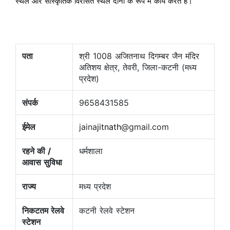
स्थल और सांस्कृतिक विरासत स्थल दोनों के रूप में कार्य करते हैं।
पता
श्री 1008 अजितनाथ दिगम्बर जैन मंदिर
अतिशय क्षेत्र, तेवरी, जिला-कटनी (मध्य
प्रदेश)
संपर्क
9658431585
ईमेल
jaina
jitnath
@gmail.com
रहने की /
धर्मशाला
आवास सुविधा
राज्य
मध्य प्रदेश
निकटतम रेलवे
कटनी रेलवे स्टेशन
स्टेशन