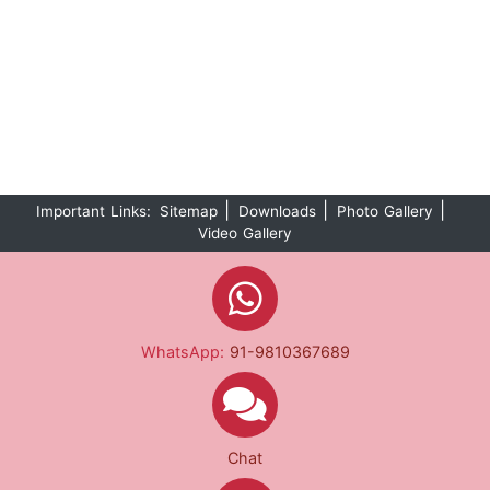
|
|
|
Important Links:
Sitemap
Downloads
Photo Gallery
Video Gallery
WhatsApp:
91-9810367689
Chat