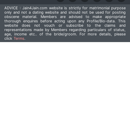
ADVICE : Jain4Jain.com website is strictly for matrimonial purpose
only and not a dating website and should not be used for posting
obscene material. Members are advised to make appropriate
thorough enquires before acting upon any Profile/Bio-data. This
website does not vouch or subscribe to the claims and
representations made by Members regarding particulars of status,
age, income etc.. of the bride/groom. For more details, please
click
Terms
.