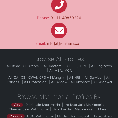
Phone:
91-11-49869226
Email:
info[at]jain4jain.com
Browse All Profiles
All Bride
All Groom
All Doctors
All LLB, LLM
All Engineers
All MBA, MCA
All CA, CS, ICWAI, CFS
All Manglik
All NRI
All Service
All
Business
All Profession
All Widow
All Divorcee
All Widower
Browse Matrimonial Profiles By
City
Delhi Jain Matrimonial
Kolkata Jain Matrimonial
Chennai Jain Matrimonial
Mumbai Jain Matrimonial
More...
Country
USA Matrimonial
UK Jain Matrimonial
United Arab