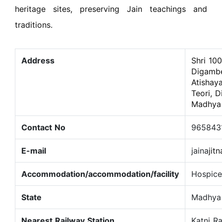
heritage sites, preserving Jain teachings and
traditions.
Address
Shri 100
Digambe
Atishaya
Teori, Di
Madhya
Contact No
965843
E-mail
jaina
jitn
Accommodation/accommodation/facility
Hospice
State
Madhya
Nearest Railway Station
Katni Ra