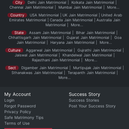
City
Delhi Jain Matrimonial
Kolkata Jain Matrimonial
Chennai Jain Matrimonial
Mumbai Jain Matrimonial
More...
Country
USA Matrimonial
UK Jain Matrimonial
United Arab
Emirates Matrimonial
Canada Jain Matrimonial
Australia Jain
Matrimonial
More...
State
Assam Jain Matrimonial
Bihar Jain Matrimonial
Chhattisgarh Jain Matrimonial
Gujarat Jain Matrimonial
Goa
Jain Matrimonial
Haryana Jain Matrimonial
More...
Culture
Aggarwal Jain Matrimonial
Gujrathi Jain Matrimonial
Jaiswal Jain Matrimonial
Khandelwal Jain Matrimonial
Rajasthani Jain Matrimonial
More...
Sect
Digamber Jain Matrimonial
Murtipujak Jain Matrimonial
Sthanakwas Jain Matrimonial
Terapanth Jain Matrimonial
More...
My Account
Success Story
Login
Success Stories
Forgot Password
Post Your Success Story
Privacy Policy
Safe Matrimony Tips
Terms of Use