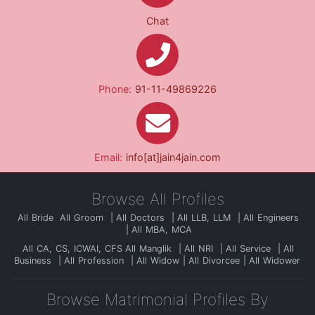
Chat
Phone:
91-11-49869226
Email:
info[at]jain4jain.com
Browse All Profiles
All Bride
All Groom
All Doctors
All LLB, LLM
All Engineers
All MBA, MCA
All CA, CS, ICWAI, CFS
All Manglik
All NRI
All Service
All
Business
All Profession
All Widow
All Divorcee
All Widower
Browse Matrimonial Profiles By