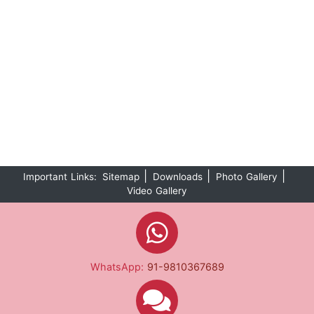
|
|
|
Important Links:
Sitemap
Downloads
Photo Gallery
Video Gallery
WhatsApp:
91-9810367689